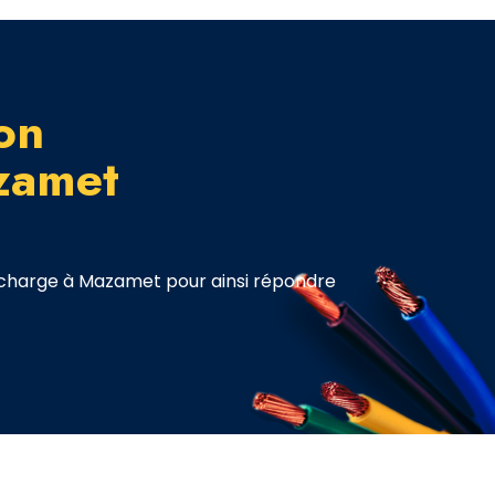
ion
zamet
echarge à Mazamet pour ainsi répondre