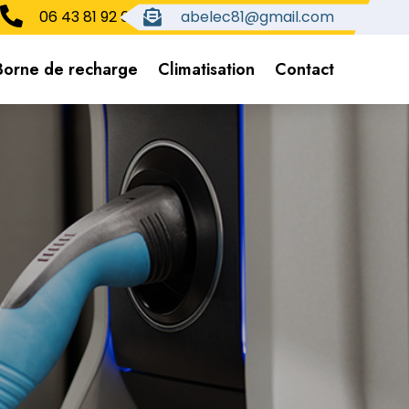

06 43 81 92 62
abelec81@gmail.com

Borne de recharge
Climatisation
Contact