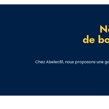
No
de b
Chez Abelec81, nous proposons une ga